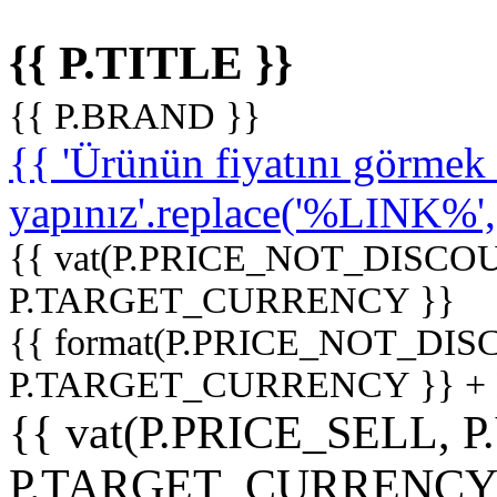
{{ P.TITLE }}
{{ P.BRAND }}
{{ 'Ürünün fiyatını görme
yapınız'.replace('%LINK%', '
{{ vat(P.PRICE_NOT_DISCOU
P.TARGET_CURRENCY }}
{{ format(P.PRICE_NOT_DI
P.TARGET_CURRENCY }} +
{{ vat(P.PRICE_SELL, P
P.TARGET_CURRENCY