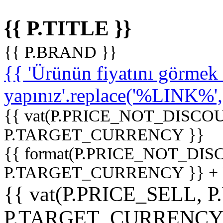
{{ P.TITLE }}
{{ P.BRAND }}
{{ 'Ürünün fiyatını görme
yapınız'.replace('%LINK%', '
{{ vat(P.PRICE_NOT_DISCOU
P.TARGET_CURRENCY }}
{{ format(P.PRICE_NOT_DI
P.TARGET_CURRENCY }} +
{{ vat(P.PRICE_SELL, P
P.TARGET_CURRENCY