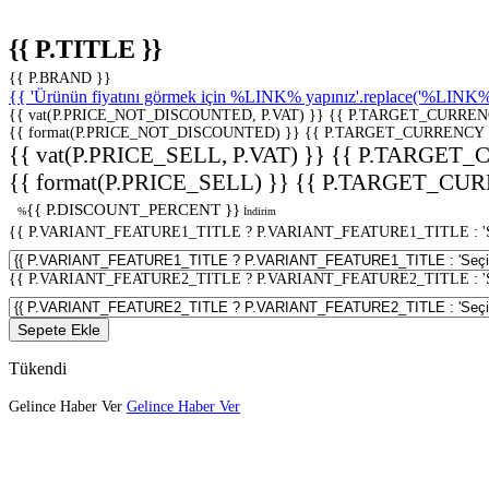
{{ P.TITLE }}
{{ P.BRAND }}
{{ 'Ürünün fiyatını görmek için %LINK% yapınız'.replace('%LINK%', 
{{ vat(P.PRICE_NOT_DISCOUNTED, P.VAT) }}
{{ P.TARGET_CURREN
{{ format(P.PRICE_NOT_DISCOUNTED) }}
{{ P.TARGET_CURRENCY 
{{ vat(P.PRICE_SELL, P.VAT) }}
{{ P.TARGET_
{{ format(P.PRICE_SELL) }}
{{ P.TARGET_CUR
{{ P.DISCOUNT_PERCENT }}
%
İndirim
{{ P.VARIANT_FEATURE1_TITLE ? P.VARIANT_FEATURE1_TITLE : 'Seç
{{ P.VARIANT_FEATURE2_TITLE ? P.VARIANT_FEATURE2_TITLE : 'Seç
Sepete Ekle
Tükendi
Gelince Haber Ver
Gelince Haber Ver