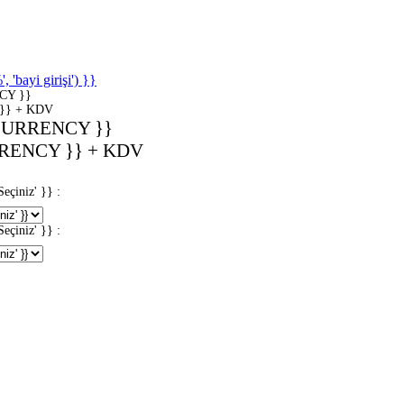
'bayi girişi') }}
CY }}
}} + KDV
CURRENCY }}
RENCY }} + KDV
iniz' }} :
iniz' }} :