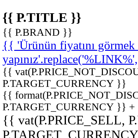
{{ P.TITLE }}
{{ P.BRAND }}
{{ 'Ürünün fiyatını görme
yapınız'.replace('%LINK%', '
{{ vat(P.PRICE_NOT_DISCOU
P.TARGET_CURRENCY }}
{{ format(P.PRICE_NOT_DI
P.TARGET_CURRENCY }} +
{{ vat(P.PRICE_SELL, P
P.TARGET_CURRENCY