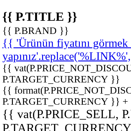
{{ P.TITLE }}
{{ P.BRAND }}
{{ 'Ürünün fiyatını görme
yapınız'.replace('%LINK%', '
{{ vat(P.PRICE_NOT_DISCOU
P.TARGET_CURRENCY }}
{{ format(P.PRICE_NOT_DI
P.TARGET_CURRENCY }} +
{{ vat(P.PRICE_SELL, P
P.TARGET_CURRENCY