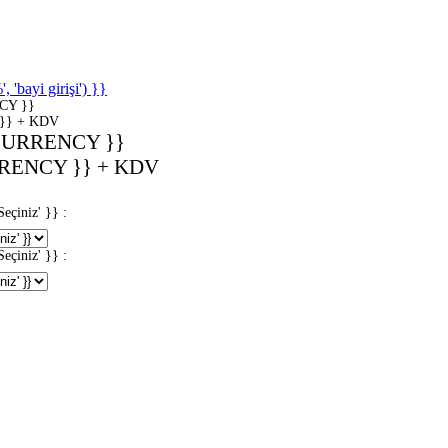
'bayi girişi') }}
CY }}
}} + KDV
CURRENCY }}
RENCY }} + KDV
iniz' }} :
iniz' }} :