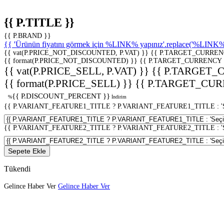
{{ P.TITLE }}
{{ P.BRAND }}
{{ 'Ürünün fiyatını görmek için %LINK% yapınız'.replace('%LINK%', 
{{ vat(P.PRICE_NOT_DISCOUNTED, P.VAT) }}
{{ P.TARGET_CURREN
{{ format(P.PRICE_NOT_DISCOUNTED) }}
{{ P.TARGET_CURRENCY 
{{ vat(P.PRICE_SELL, P.VAT) }}
{{ P.TARGET_
{{ format(P.PRICE_SELL) }}
{{ P.TARGET_CUR
{{ P.DISCOUNT_PERCENT }}
%
İndirim
{{ P.VARIANT_FEATURE1_TITLE ? P.VARIANT_FEATURE1_TITLE : 'Seç
{{ P.VARIANT_FEATURE2_TITLE ? P.VARIANT_FEATURE2_TITLE : 'Seç
Sepete Ekle
Tükendi
Gelince Haber Ver
Gelince Haber Ver