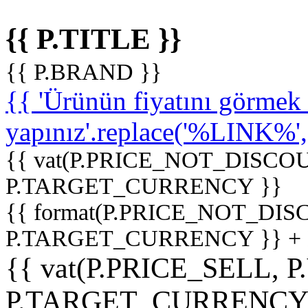
{{ P.TITLE }}
{{ P.BRAND }}
{{ 'Ürünün fiyatını görme
yapınız'.replace('%LINK%', '
{{ vat(P.PRICE_NOT_DISCOU
P.TARGET_CURRENCY }}
{{ format(P.PRICE_NOT_DI
P.TARGET_CURRENCY }} +
{{ vat(P.PRICE_SELL, P
P.TARGET_CURRENCY