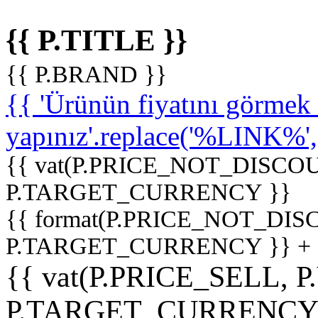
{{ P.TITLE }}
{{ P.BRAND }}
{{ 'Ürünün fiyatını görme
yapınız'.replace('%LINK%', '
{{ vat(P.PRICE_NOT_DISCOU
P.TARGET_CURRENCY }}
{{ format(P.PRICE_NOT_DI
P.TARGET_CURRENCY }} +
{{ vat(P.PRICE_SELL, P
P.TARGET_CURRENCY