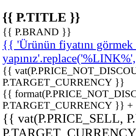
{{ P.TITLE }}
{{ P.BRAND }}
{{ 'Ürünün fiyatını görme
yapınız'.replace('%LINK%', '
{{ vat(P.PRICE_NOT_DISCOU
P.TARGET_CURRENCY }}
{{ format(P.PRICE_NOT_DI
P.TARGET_CURRENCY }} +
{{ vat(P.PRICE_SELL, P
P.TARGET_CURRENCY