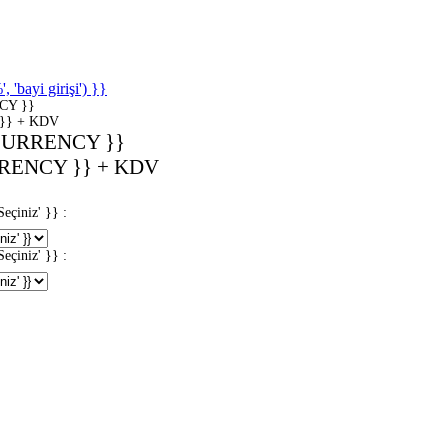
'bayi girişi') }}
CY }}
}} + KDV
CURRENCY }}
RENCY }} + KDV
iniz' }} :
iniz' }} :