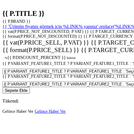
{{ P.TITLE }}
{{ P.BRAND }}
{{ 'Ürünün fiyatını görmek için %LINK% yapınız'.replace('%LINK%', 
{{ vat(P.PRICE_NOT_DISCOUNTED, P.VAT) }}
{{ P.TARGET_CURREN
{{ format(P.PRICE_NOT_DISCOUNTED) }}
{{ P.TARGET_CURRENCY 
{{ vat(P.PRICE_SELL, P.VAT) }}
{{ P.TARGET_
{{ format(P.PRICE_SELL) }}
{{ P.TARGET_CUR
{{ P.DISCOUNT_PERCENT }}
%
İndirim
{{ P.VARIANT_FEATURE1_TITLE ? P.VARIANT_FEATURE1_TITLE : 'Seç
{{ P.VARIANT_FEATURE2_TITLE ? P.VARIANT_FEATURE2_TITLE : 'Seç
Sepete Ekle
Tükendi
Gelince Haber Ver
Gelince Haber Ver