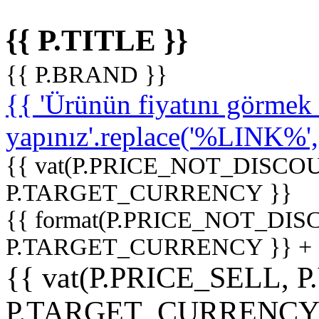
{{ P.TITLE }}
{{ P.BRAND }}
{{ 'Ürünün fiyatını görme
yapınız'.replace('%LINK%', '
{{ vat(P.PRICE_NOT_DISCOU
P.TARGET_CURRENCY }}
{{ format(P.PRICE_NOT_DI
P.TARGET_CURRENCY }} +
{{ vat(P.PRICE_SELL, P
P.TARGET_CURRENCY