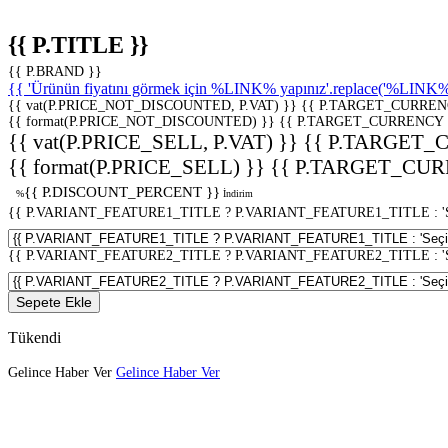
{{ P.TITLE }}
{{ P.BRAND }}
{{ 'Ürünün fiyatını görmek için %LINK% yapınız'.replace('%LINK%', 
{{ vat(P.PRICE_NOT_DISCOUNTED, P.VAT) }}
{{ P.TARGET_CURREN
{{ format(P.PRICE_NOT_DISCOUNTED) }}
{{ P.TARGET_CURRENCY 
{{ vat(P.PRICE_SELL, P.VAT) }}
{{ P.TARGET_
{{ format(P.PRICE_SELL) }}
{{ P.TARGET_CUR
{{ P.DISCOUNT_PERCENT }}
%
İndirim
{{ P.VARIANT_FEATURE1_TITLE ? P.VARIANT_FEATURE1_TITLE : 'Seç
{{ P.VARIANT_FEATURE2_TITLE ? P.VARIANT_FEATURE2_TITLE : 'Seç
Sepete Ekle
Tükendi
Gelince Haber Ver
Gelince Haber Ver