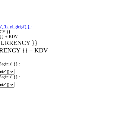
'bayi girişi') }}
CY }}
}} + KDV
CURRENCY }}
RENCY }} + KDV
iniz' }} :
iniz' }} :