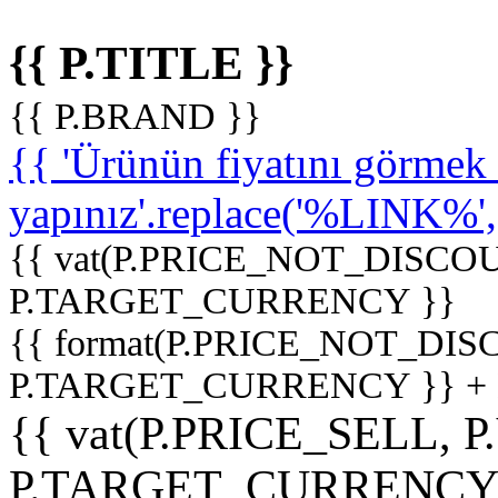
{{ P.TITLE }}
{{ P.BRAND }}
{{ 'Ürünün fiyatını görme
yapınız'.replace('%LINK%', '
{{ vat(P.PRICE_NOT_DISCOU
P.TARGET_CURRENCY }}
{{ format(P.PRICE_NOT_DI
P.TARGET_CURRENCY }} +
{{ vat(P.PRICE_SELL, P
P.TARGET_CURRENCY