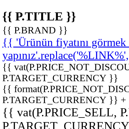
{{ P.TITLE }}
{{ P.BRAND }}
{{ 'Ürünün fiyatını görme
yapınız'.replace('%LINK%', '
{{ vat(P.PRICE_NOT_DISCOU
P.TARGET_CURRENCY }}
{{ format(P.PRICE_NOT_DI
P.TARGET_CURRENCY }} +
{{ vat(P.PRICE_SELL, P
P.TARGET_CURRENCY