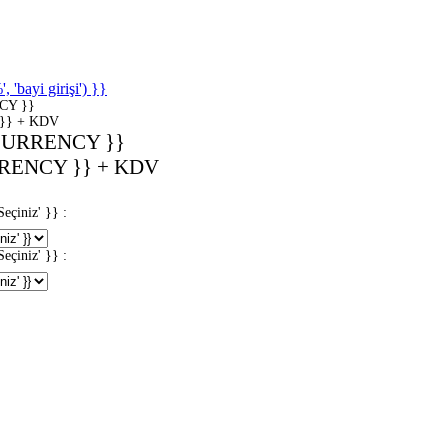
'bayi girişi') }}
CY }}
}} + KDV
CURRENCY }}
RENCY }} + KDV
iniz' }} :
iniz' }} :