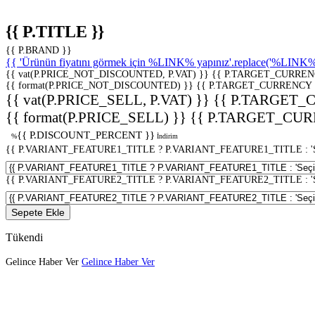
{{ P.TITLE }}
{{ P.BRAND }}
{{ 'Ürünün fiyatını görmek için %LINK% yapınız'.replace('%LINK%', 
{{ vat(P.PRICE_NOT_DISCOUNTED, P.VAT) }}
{{ P.TARGET_CURREN
{{ format(P.PRICE_NOT_DISCOUNTED) }}
{{ P.TARGET_CURRENCY 
{{ vat(P.PRICE_SELL, P.VAT) }}
{{ P.TARGET_
{{ format(P.PRICE_SELL) }}
{{ P.TARGET_CUR
{{ P.DISCOUNT_PERCENT }}
%
İndirim
{{ P.VARIANT_FEATURE1_TITLE ? P.VARIANT_FEATURE1_TITLE : 'Seç
{{ P.VARIANT_FEATURE2_TITLE ? P.VARIANT_FEATURE2_TITLE : 'Seç
Sepete Ekle
Tükendi
Gelince Haber Ver
Gelince Haber Ver