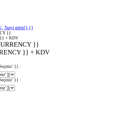
'bayi girişi') }}
CY }}
}} + KDV
CURRENCY }}
RENCY }} + KDV
iniz' }} :
iniz' }} :