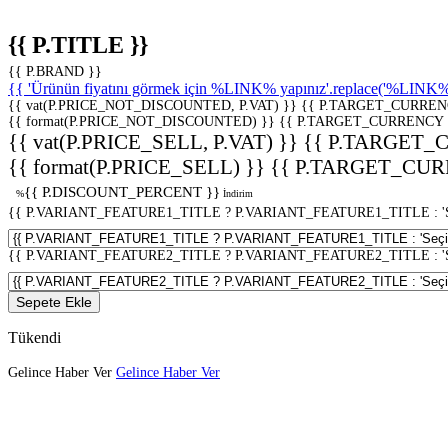
{{ P.TITLE }}
{{ P.BRAND }}
{{ 'Ürünün fiyatını görmek için %LINK% yapınız'.replace('%LINK%', 
{{ vat(P.PRICE_NOT_DISCOUNTED, P.VAT) }}
{{ P.TARGET_CURREN
{{ format(P.PRICE_NOT_DISCOUNTED) }}
{{ P.TARGET_CURRENCY 
{{ vat(P.PRICE_SELL, P.VAT) }}
{{ P.TARGET_
{{ format(P.PRICE_SELL) }}
{{ P.TARGET_CUR
{{ P.DISCOUNT_PERCENT }}
%
İndirim
{{ P.VARIANT_FEATURE1_TITLE ? P.VARIANT_FEATURE1_TITLE : 'Seç
{{ P.VARIANT_FEATURE2_TITLE ? P.VARIANT_FEATURE2_TITLE : 'Seç
Sepete Ekle
Tükendi
Gelince Haber Ver
Gelince Haber Ver