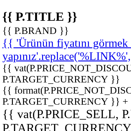
{{ P.TITLE }}
{{ P.BRAND }}
{{ 'Ürünün fiyatını görme
yapınız'.replace('%LINK%', '
{{ vat(P.PRICE_NOT_DISCOU
P.TARGET_CURRENCY }}
{{ format(P.PRICE_NOT_DI
P.TARGET_CURRENCY }} +
{{ vat(P.PRICE_SELL, P
P.TARGET_CURRENCY