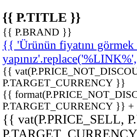
{{ P.TITLE }}
{{ P.BRAND }}
{{ 'Ürünün fiyatını görme
yapınız'.replace('%LINK%', '
{{ vat(P.PRICE_NOT_DISCOU
P.TARGET_CURRENCY }}
{{ format(P.PRICE_NOT_DI
P.TARGET_CURRENCY }} +
{{ vat(P.PRICE_SELL, P
P.TARGET_CURRENCY