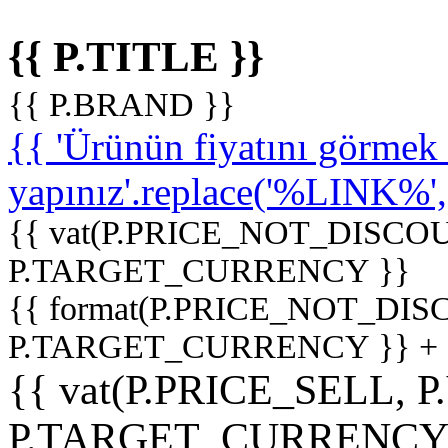
{{ P.TITLE }}
{{ P.BRAND }}
{{ 'Ürünün fiyatını görme
yapınız'.replace('%LINK%', '
{{ vat(P.PRICE_NOT_DISCOU
P.TARGET_CURRENCY }}
{{ format(P.PRICE_NOT_DI
P.TARGET_CURRENCY }} +
{{ vat(P.PRICE_SELL, P
P.TARGET_CURRENCY