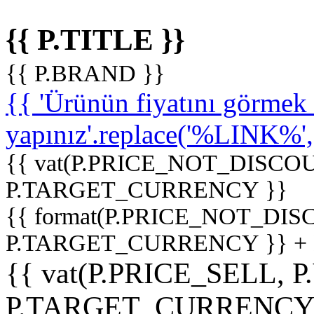
{{ P.TITLE }}
{{ P.BRAND }}
{{ 'Ürünün fiyatını görme
yapınız'.replace('%LINK%', '
{{ vat(P.PRICE_NOT_DISCOU
P.TARGET_CURRENCY }}
{{ format(P.PRICE_NOT_DI
P.TARGET_CURRENCY }} +
{{ vat(P.PRICE_SELL, P
P.TARGET_CURRENCY