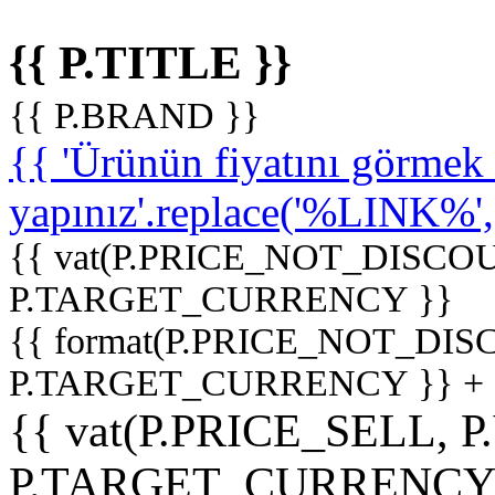
{{ P.TITLE }}
{{ P.BRAND }}
{{ 'Ürünün fiyatını görme
yapınız'.replace('%LINK%', '
{{ vat(P.PRICE_NOT_DISCOU
P.TARGET_CURRENCY }}
{{ format(P.PRICE_NOT_DI
P.TARGET_CURRENCY }} +
{{ vat(P.PRICE_SELL, P
P.TARGET_CURRENCY