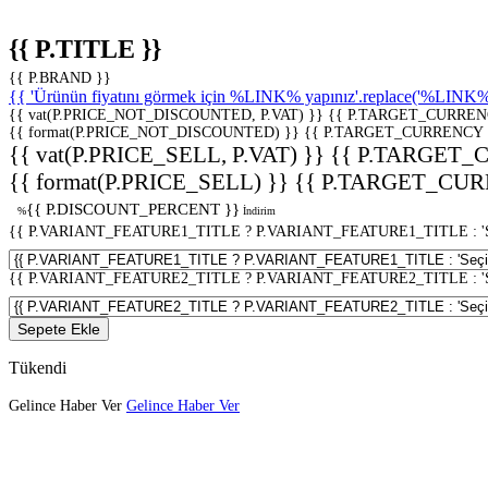
{{ P.TITLE }}
{{ P.BRAND }}
{{ 'Ürünün fiyatını görmek için %LINK% yapınız'.replace('%LINK%', 
{{ vat(P.PRICE_NOT_DISCOUNTED, P.VAT) }}
{{ P.TARGET_CURREN
{{ format(P.PRICE_NOT_DISCOUNTED) }}
{{ P.TARGET_CURRENCY 
{{ vat(P.PRICE_SELL, P.VAT) }}
{{ P.TARGET_
{{ format(P.PRICE_SELL) }}
{{ P.TARGET_CUR
{{ P.DISCOUNT_PERCENT }}
%
İndirim
{{ P.VARIANT_FEATURE1_TITLE ? P.VARIANT_FEATURE1_TITLE : 'Seç
{{ P.VARIANT_FEATURE2_TITLE ? P.VARIANT_FEATURE2_TITLE : 'Seç
Sepete Ekle
Tükendi
Gelince Haber Ver
Gelince Haber Ver