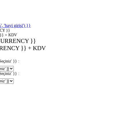
'bayi girişi') }}
CY }}
}} + KDV
CURRENCY }}
RENCY }} + KDV
iniz' }} :
iniz' }} :