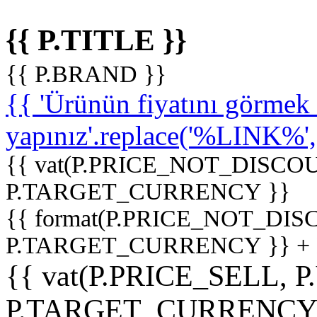
{{ P.TITLE }}
{{ P.BRAND }}
{{ 'Ürünün fiyatını görme
yapınız'.replace('%LINK%', '
{{ vat(P.PRICE_NOT_DISCOU
P.TARGET_CURRENCY }}
{{ format(P.PRICE_NOT_DI
P.TARGET_CURRENCY }} +
{{ vat(P.PRICE_SELL, P
P.TARGET_CURRENCY