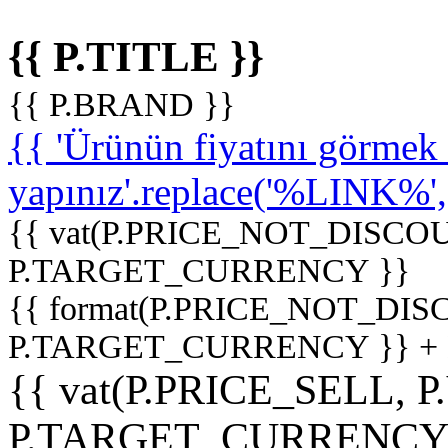
{{ P.TITLE }}
{{ P.BRAND }}
{{ 'Ürünün fiyatını görme
yapınız'.replace('%LINK%', '
{{ vat(P.PRICE_NOT_DISCOU
P.TARGET_CURRENCY }}
{{ format(P.PRICE_NOT_DI
P.TARGET_CURRENCY }} +
{{ vat(P.PRICE_SELL, P
P.TARGET_CURRENCY