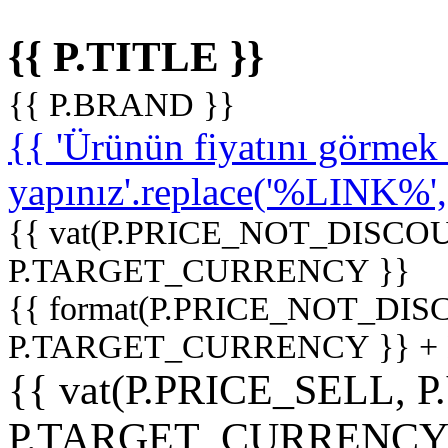
{{ P.TITLE }}
{{ P.BRAND }}
{{ 'Ürünün fiyatını görme
yapınız'.replace('%LINK%', '
{{ vat(P.PRICE_NOT_DISCOU
P.TARGET_CURRENCY }}
{{ format(P.PRICE_NOT_DI
P.TARGET_CURRENCY }} +
{{ vat(P.PRICE_SELL, P
P.TARGET_CURRENCY