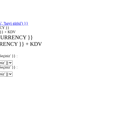
'bayi girişi') }}
CY }}
}} + KDV
CURRENCY }}
RENCY }} + KDV
iniz' }} :
iniz' }} :