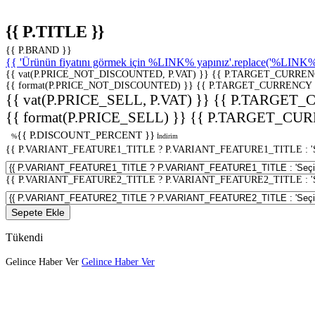
{{ P.TITLE }}
{{ P.BRAND }}
{{ 'Ürünün fiyatını görmek için %LINK% yapınız'.replace('%LINK%', 
{{ vat(P.PRICE_NOT_DISCOUNTED, P.VAT) }}
{{ P.TARGET_CURREN
{{ format(P.PRICE_NOT_DISCOUNTED) }}
{{ P.TARGET_CURRENCY 
{{ vat(P.PRICE_SELL, P.VAT) }}
{{ P.TARGET_
{{ format(P.PRICE_SELL) }}
{{ P.TARGET_CUR
{{ P.DISCOUNT_PERCENT }}
%
İndirim
{{ P.VARIANT_FEATURE1_TITLE ? P.VARIANT_FEATURE1_TITLE : 'Seç
{{ P.VARIANT_FEATURE2_TITLE ? P.VARIANT_FEATURE2_TITLE : 'Seç
Sepete Ekle
Tükendi
Gelince Haber Ver
Gelince Haber Ver