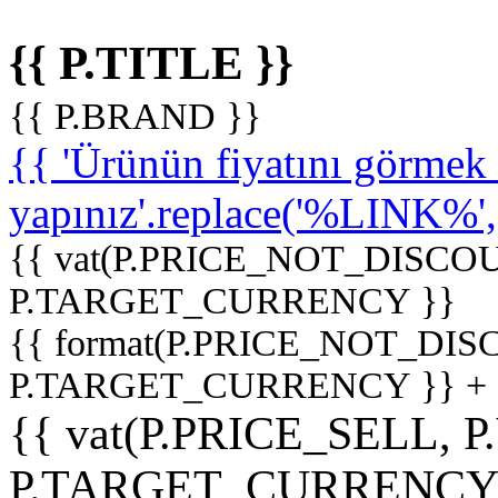
{{ P.TITLE }}
{{ P.BRAND }}
{{ 'Ürünün fiyatını görme
yapınız'.replace('%LINK%', '
{{ vat(P.PRICE_NOT_DISCOU
P.TARGET_CURRENCY }}
{{ format(P.PRICE_NOT_DI
P.TARGET_CURRENCY }} +
{{ vat(P.PRICE_SELL, P
P.TARGET_CURRENCY