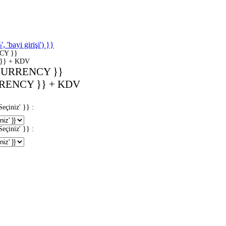
'bayi girişi') }}
CY }}
}} + KDV
CURRENCY }}
RENCY }} + KDV
iniz' }} :
iniz' }} :