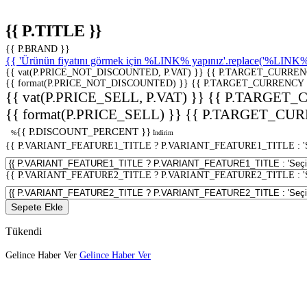
{{ P.TITLE }}
{{ P.BRAND }}
{{ 'Ürünün fiyatını görmek için %LINK% yapınız'.replace('%LINK%', 
{{ vat(P.PRICE_NOT_DISCOUNTED, P.VAT) }}
{{ P.TARGET_CURREN
{{ format(P.PRICE_NOT_DISCOUNTED) }}
{{ P.TARGET_CURRENCY 
{{ vat(P.PRICE_SELL, P.VAT) }}
{{ P.TARGET_
{{ format(P.PRICE_SELL) }}
{{ P.TARGET_CUR
{{ P.DISCOUNT_PERCENT }}
%
İndirim
{{ P.VARIANT_FEATURE1_TITLE ? P.VARIANT_FEATURE1_TITLE : 'Seç
{{ P.VARIANT_FEATURE2_TITLE ? P.VARIANT_FEATURE2_TITLE : 'Seç
Sepete Ekle
Tükendi
Gelince Haber Ver
Gelince Haber Ver