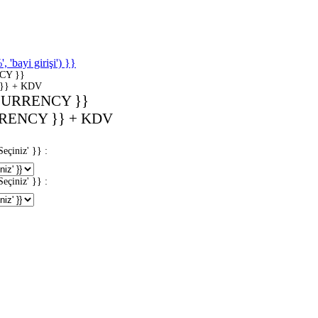
'bayi girişi') }}
CY }}
}} + KDV
CURRENCY }}
RENCY }} + KDV
iniz' }} :
iniz' }} :