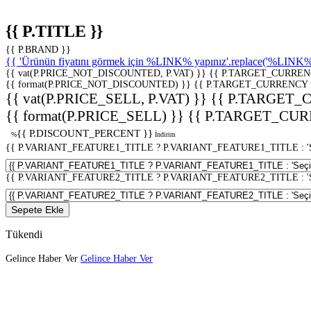
{{ P.TITLE }}
{{ P.BRAND }}
{{ 'Ürünün fiyatını görmek için %LINK% yapınız'.replace('%LINK%', 
{{ vat(P.PRICE_NOT_DISCOUNTED, P.VAT) }}
{{ P.TARGET_CURREN
{{ format(P.PRICE_NOT_DISCOUNTED) }}
{{ P.TARGET_CURRENCY 
{{ vat(P.PRICE_SELL, P.VAT) }}
{{ P.TARGET_
{{ format(P.PRICE_SELL) }}
{{ P.TARGET_CUR
{{ P.DISCOUNT_PERCENT }}
%
İndirim
{{ P.VARIANT_FEATURE1_TITLE ? P.VARIANT_FEATURE1_TITLE : 'Seç
{{ P.VARIANT_FEATURE2_TITLE ? P.VARIANT_FEATURE2_TITLE : 'Seç
Sepete Ekle
Tükendi
Gelince Haber Ver
Gelince Haber Ver