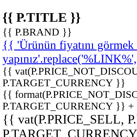
{{ P.TITLE }}
{{ P.BRAND }}
{{ 'Ürünün fiyatını görme
yapınız'.replace('%LINK%', '
{{ vat(P.PRICE_NOT_DISCOU
P.TARGET_CURRENCY }}
{{ format(P.PRICE_NOT_DI
P.TARGET_CURRENCY }} +
{{ vat(P.PRICE_SELL, P
P.TARGET_CURRENCY