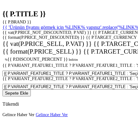
{{ P.TITLE }}
{{ P.BRAND }}
{{ 'Ürünün fiyatını görmek için %LINK% yapınız'.replace('%LINK%', 
{{ vat(P.PRICE_NOT_DISCOUNTED, P.VAT) }}
{{ P.TARGET_CURREN
{{ format(P.PRICE_NOT_DISCOUNTED) }}
{{ P.TARGET_CURRENCY 
{{ vat(P.PRICE_SELL, P.VAT) }}
{{ P.TARGET_
{{ format(P.PRICE_SELL) }}
{{ P.TARGET_CUR
{{ P.DISCOUNT_PERCENT }}
%
İndirim
{{ P.VARIANT_FEATURE1_TITLE ? P.VARIANT_FEATURE1_TITLE : 'Seç
{{ P.VARIANT_FEATURE2_TITLE ? P.VARIANT_FEATURE2_TITLE : 'Seç
Sepete Ekle
Tükendi
Gelince Haber Ver
Gelince Haber Ver