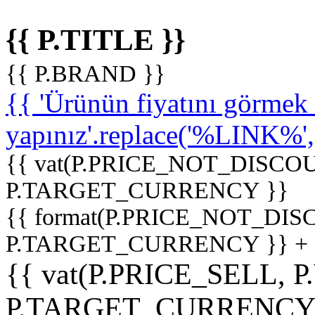
{{ P.TITLE }}
{{ P.BRAND }}
{{ 'Ürünün fiyatını görme
yapınız'.replace('%LINK%', '
{{ vat(P.PRICE_NOT_DISCOU
P.TARGET_CURRENCY }}
{{ format(P.PRICE_NOT_DI
P.TARGET_CURRENCY }} +
{{ vat(P.PRICE_SELL, P
P.TARGET_CURRENCY