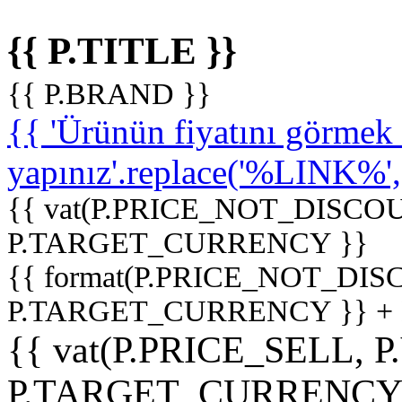
{{ P.TITLE }}
{{ P.BRAND }}
{{ 'Ürünün fiyatını görme
yapınız'.replace('%LINK%', '
{{ vat(P.PRICE_NOT_DISCOU
P.TARGET_CURRENCY }}
{{ format(P.PRICE_NOT_DI
P.TARGET_CURRENCY }} +
{{ vat(P.PRICE_SELL, P
P.TARGET_CURRENCY