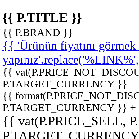
{{ P.TITLE }}
{{ P.BRAND }}
{{ 'Ürünün fiyatını görme
yapınız'.replace('%LINK%', '
{{ vat(P.PRICE_NOT_DISCOU
P.TARGET_CURRENCY }}
{{ format(P.PRICE_NOT_DI
P.TARGET_CURRENCY }} +
{{ vat(P.PRICE_SELL, P
P.TARGET_CURRENCY