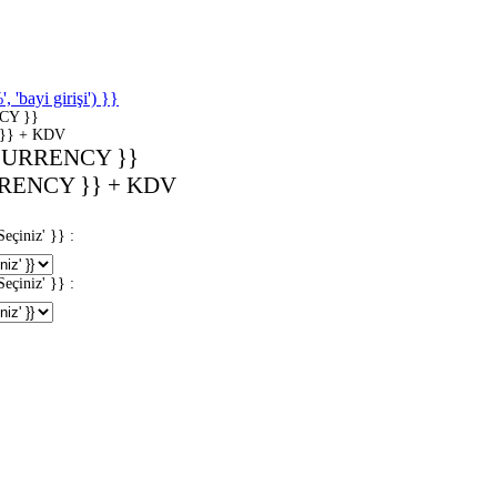
'bayi girişi') }}
CY }}
}} + KDV
CURRENCY }}
RENCY }} + KDV
iniz' }} :
iniz' }} :