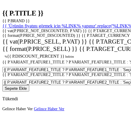
{{ P.TITLE }}
{{ P.BRAND }}
{{ 'Ürünün fiyatını görmek için %LINK% yapınız'.replace('%LINK%', 
{{ vat(P.PRICE_NOT_DISCOUNTED, P.VAT) }}
{{ P.TARGET_CURREN
{{ format(P.PRICE_NOT_DISCOUNTED) }}
{{ P.TARGET_CURRENCY 
{{ vat(P.PRICE_SELL, P.VAT) }}
{{ P.TARGET_
{{ format(P.PRICE_SELL) }}
{{ P.TARGET_CUR
{{ P.DISCOUNT_PERCENT }}
%
İndirim
{{ P.VARIANT_FEATURE1_TITLE ? P.VARIANT_FEATURE1_TITLE : 'Seç
{{ P.VARIANT_FEATURE2_TITLE ? P.VARIANT_FEATURE2_TITLE : 'Seç
Sepete Ekle
Tükendi
Gelince Haber Ver
Gelince Haber Ver