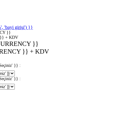
'bayi girişi') }}
CY }}
}} + KDV
CURRENCY }}
RENCY }} + KDV
iniz' }} :
iniz' }} :