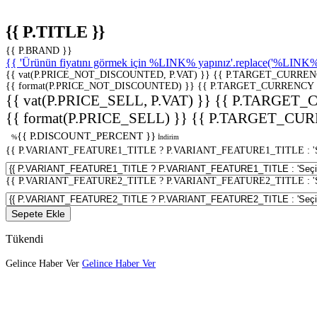
{{ P.TITLE }}
{{ P.BRAND }}
{{ 'Ürünün fiyatını görmek için %LINK% yapınız'.replace('%LINK%', 
{{ vat(P.PRICE_NOT_DISCOUNTED, P.VAT) }}
{{ P.TARGET_CURREN
{{ format(P.PRICE_NOT_DISCOUNTED) }}
{{ P.TARGET_CURRENCY 
{{ vat(P.PRICE_SELL, P.VAT) }}
{{ P.TARGET_
{{ format(P.PRICE_SELL) }}
{{ P.TARGET_CUR
{{ P.DISCOUNT_PERCENT }}
%
İndirim
{{ P.VARIANT_FEATURE1_TITLE ? P.VARIANT_FEATURE1_TITLE : 'Seç
{{ P.VARIANT_FEATURE2_TITLE ? P.VARIANT_FEATURE2_TITLE : 'Seç
Sepete Ekle
Tükendi
Gelince Haber Ver
Gelince Haber Ver