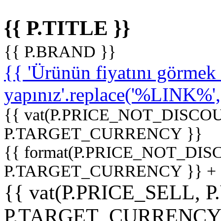
{{ P.TITLE }}
{{ P.BRAND }}
{{ 'Ürünün fiyatını görme
yapınız'.replace('%LINK%', '
{{ vat(P.PRICE_NOT_DISCOU
P.TARGET_CURRENCY }}
{{ format(P.PRICE_NOT_DI
P.TARGET_CURRENCY }} +
{{ vat(P.PRICE_SELL, P
P.TARGET_CURRENCY