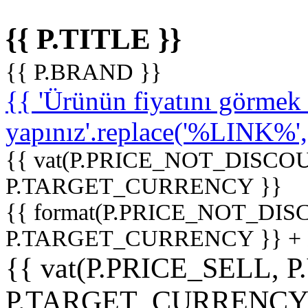
{{ P.TITLE }}
{{ P.BRAND }}
{{ 'Ürünün fiyatını görme
yapınız'.replace('%LINK%', '
{{ vat(P.PRICE_NOT_DISCOU
P.TARGET_CURRENCY }}
{{ format(P.PRICE_NOT_DI
P.TARGET_CURRENCY }} +
{{ vat(P.PRICE_SELL, P
P.TARGET_CURRENCY