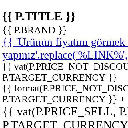
{{ P.TITLE }}
{{ P.BRAND }}
{{ 'Ürünün fiyatını görme
yapınız'.replace('%LINK%', '
{{ vat(P.PRICE_NOT_DISCOU
P.TARGET_CURRENCY }}
{{ format(P.PRICE_NOT_DI
P.TARGET_CURRENCY }} +
{{ vat(P.PRICE_SELL, P
P.TARGET_CURRENCY