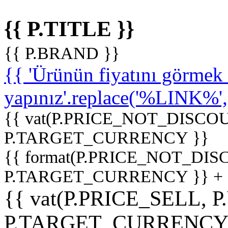
{{ P.TITLE }}
{{ P.BRAND }}
{{ 'Ürünün fiyatını görme
yapınız'.replace('%LINK%', '
{{ vat(P.PRICE_NOT_DISCOU
P.TARGET_CURRENCY }}
{{ format(P.PRICE_NOT_DI
P.TARGET_CURRENCY }} +
{{ vat(P.PRICE_SELL, P
P.TARGET_CURRENCY