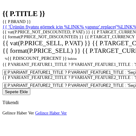
{{ P.TITLE }}
{{ P.BRAND }}
{{ 'Ürünün fiyatını görmek için %LINK% yapınız'.replace('%LINK%', 
{{ vat(P.PRICE_NOT_DISCOUNTED, P.VAT) }}
{{ P.TARGET_CURREN
{{ format(P.PRICE_NOT_DISCOUNTED) }}
{{ P.TARGET_CURRENCY 
{{ vat(P.PRICE_SELL, P.VAT) }}
{{ P.TARGET_
{{ format(P.PRICE_SELL) }}
{{ P.TARGET_CUR
{{ P.DISCOUNT_PERCENT }}
%
İndirim
{{ P.VARIANT_FEATURE1_TITLE ? P.VARIANT_FEATURE1_TITLE : 'Seç
{{ P.VARIANT_FEATURE2_TITLE ? P.VARIANT_FEATURE2_TITLE : 'Seç
Sepete Ekle
Tükendi
Gelince Haber Ver
Gelince Haber Ver