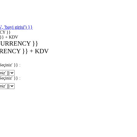
'bayi girişi') }}
CY }}
}} + KDV
CURRENCY }}
RENCY }} + KDV
iniz' }} :
iniz' }} :