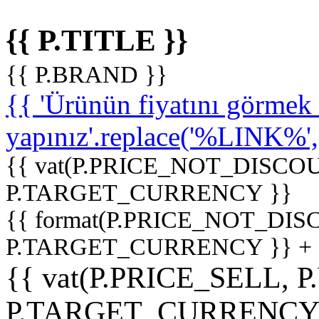
{{ P.TITLE }}
{{ P.BRAND }}
{{ 'Ürünün fiyatını görme
yapınız'.replace('%LINK%', '
{{ vat(P.PRICE_NOT_DISCOU
P.TARGET_CURRENCY }}
{{ format(P.PRICE_NOT_DI
P.TARGET_CURRENCY }} +
{{ vat(P.PRICE_SELL, P
P.TARGET_CURRENCY