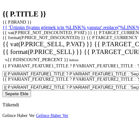
{{ P.TITLE }}
{{ P.BRAND }}
{{ 'Ürünün fiyatını görmek için %LINK% yapınız'.replace('%LINK%', 
{{ vat(P.PRICE_NOT_DISCOUNTED, P.VAT) }}
{{ P.TARGET_CURREN
{{ format(P.PRICE_NOT_DISCOUNTED) }}
{{ P.TARGET_CURRENCY 
{{ vat(P.PRICE_SELL, P.VAT) }}
{{ P.TARGET_
{{ format(P.PRICE_SELL) }}
{{ P.TARGET_CUR
{{ P.DISCOUNT_PERCENT }}
%
İndirim
{{ P.VARIANT_FEATURE1_TITLE ? P.VARIANT_FEATURE1_TITLE : 'Seç
{{ P.VARIANT_FEATURE2_TITLE ? P.VARIANT_FEATURE2_TITLE : 'Seç
Sepete Ekle
Tükendi
Gelince Haber Ver
Gelince Haber Ver