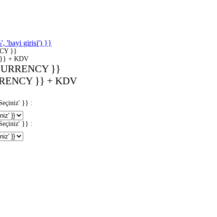
'bayi girişi') }}
CY }}
}} + KDV
CURRENCY }}
RENCY }} + KDV
iniz' }} :
iniz' }} :