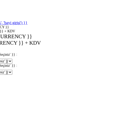
'bayi girişi') }}
CY }}
}} + KDV
CURRENCY }}
RENCY }} + KDV
iniz' }} :
iniz' }} :