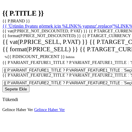
{{ P.TITLE }}
{{ P.BRAND }}
{{ 'Ürünün fiyatını görmek için %LINK% yapınız'.replace('%LINK%', 
{{ vat(P.PRICE_NOT_DISCOUNTED, P.VAT) }}
{{ P.TARGET_CURREN
{{ format(P.PRICE_NOT_DISCOUNTED) }}
{{ P.TARGET_CURRENCY 
{{ vat(P.PRICE_SELL, P.VAT) }}
{{ P.TARGET_
{{ format(P.PRICE_SELL) }}
{{ P.TARGET_CUR
{{ P.DISCOUNT_PERCENT }}
%
İndirim
{{ P.VARIANT_FEATURE1_TITLE ? P.VARIANT_FEATURE1_TITLE : 'Seç
{{ P.VARIANT_FEATURE2_TITLE ? P.VARIANT_FEATURE2_TITLE : 'Seç
Sepete Ekle
Tükendi
Gelince Haber Ver
Gelince Haber Ver