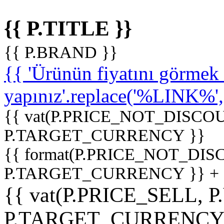
{{ P.TITLE }}
{{ P.BRAND }}
{{ 'Ürünün fiyatını görme
yapınız'.replace('%LINK%', '
{{ vat(P.PRICE_NOT_DISCOU
P.TARGET_CURRENCY }}
{{ format(P.PRICE_NOT_DI
P.TARGET_CURRENCY }} +
{{ vat(P.PRICE_SELL, P
P.TARGET_CURRENCY