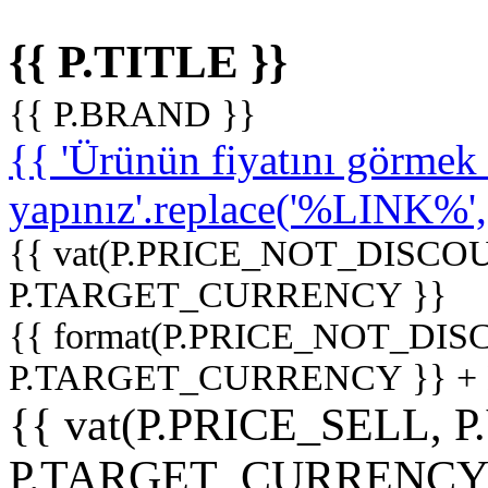
{{ P.TITLE }}
{{ P.BRAND }}
{{ 'Ürünün fiyatını görme
yapınız'.replace('%LINK%', '
{{ vat(P.PRICE_NOT_DISCOU
P.TARGET_CURRENCY }}
{{ format(P.PRICE_NOT_DI
P.TARGET_CURRENCY }} +
{{ vat(P.PRICE_SELL, P
P.TARGET_CURRENCY