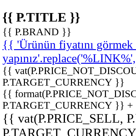
{{ P.TITLE }}
{{ P.BRAND }}
{{ 'Ürünün fiyatını görme
yapınız'.replace('%LINK%', '
{{ vat(P.PRICE_NOT_DISCOU
P.TARGET_CURRENCY }}
{{ format(P.PRICE_NOT_DI
P.TARGET_CURRENCY }} +
{{ vat(P.PRICE_SELL, P
P.TARGET_CURRENCY