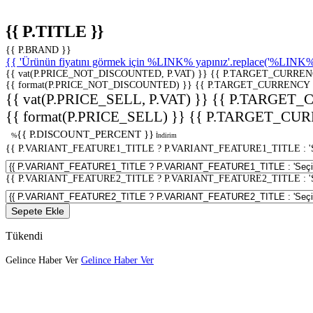
{{ P.TITLE }}
{{ P.BRAND }}
{{ 'Ürünün fiyatını görmek için %LINK% yapınız'.replace('%LINK%', 
{{ vat(P.PRICE_NOT_DISCOUNTED, P.VAT) }}
{{ P.TARGET_CURREN
{{ format(P.PRICE_NOT_DISCOUNTED) }}
{{ P.TARGET_CURRENCY 
{{ vat(P.PRICE_SELL, P.VAT) }}
{{ P.TARGET_
{{ format(P.PRICE_SELL) }}
{{ P.TARGET_CUR
{{ P.DISCOUNT_PERCENT }}
%
İndirim
{{ P.VARIANT_FEATURE1_TITLE ? P.VARIANT_FEATURE1_TITLE : 'Seç
{{ P.VARIANT_FEATURE2_TITLE ? P.VARIANT_FEATURE2_TITLE : 'Seç
Sepete Ekle
Tükendi
Gelince Haber Ver
Gelince Haber Ver