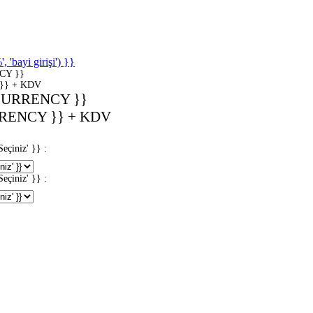
'bayi girişi') }}
CY }}
}} + KDV
CURRENCY }}
RENCY }} + KDV
iniz' }} :
iniz' }} :