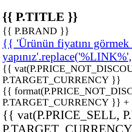
{{ P.TITLE }}
{{ P.BRAND }}
{{ 'Ürünün fiyatını görme
yapınız'.replace('%LINK%', '
{{ vat(P.PRICE_NOT_DISCOU
P.TARGET_CURRENCY }}
{{ format(P.PRICE_NOT_DI
P.TARGET_CURRENCY }} +
{{ vat(P.PRICE_SELL, P
P.TARGET_CURRENCY