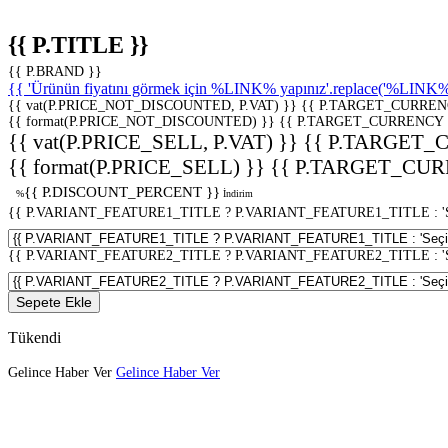
{{ P.TITLE }}
{{ P.BRAND }}
{{ 'Ürünün fiyatını görmek için %LINK% yapınız'.replace('%LINK%', 
{{ vat(P.PRICE_NOT_DISCOUNTED, P.VAT) }}
{{ P.TARGET_CURREN
{{ format(P.PRICE_NOT_DISCOUNTED) }}
{{ P.TARGET_CURRENCY 
{{ vat(P.PRICE_SELL, P.VAT) }}
{{ P.TARGET_
{{ format(P.PRICE_SELL) }}
{{ P.TARGET_CUR
{{ P.DISCOUNT_PERCENT }}
%
İndirim
{{ P.VARIANT_FEATURE1_TITLE ? P.VARIANT_FEATURE1_TITLE : 'Seç
{{ P.VARIANT_FEATURE2_TITLE ? P.VARIANT_FEATURE2_TITLE : 'Seç
Sepete Ekle
Tükendi
Gelince Haber Ver
Gelince Haber Ver