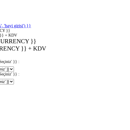
'bayi girişi') }}
CY }}
}} + KDV
CURRENCY }}
RENCY }} + KDV
iniz' }} :
iniz' }} :